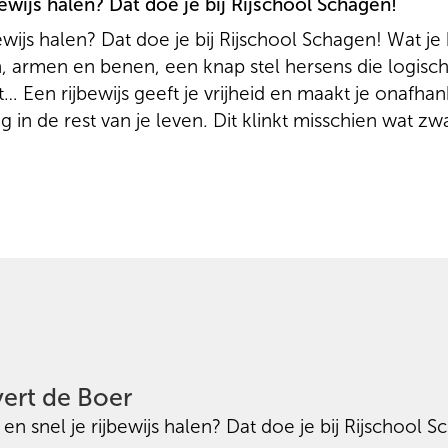
jbewijs halen? Dat doe je bij Rijschool Schagen!
jbewijs halen? Dat doe je bij Rijschool Schagen! Wat j
, armen en benen, een knap stel hersens die logis
t… Een rijbewijs geeft je vrijheid en maakt je onafhank
g in de rest van je leven. Dit klinkt misschien wat zw
lpt je graag en gaat met alle plezier samen met jou 
ijs!
ert de Boer
g en snel je rijbewijs halen? Dat doe je bij Rijschool 