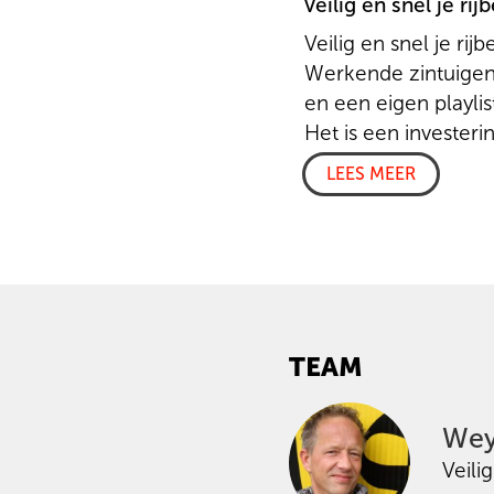
Veilig en snel je ri
Veilig en snel je ri
Werkende zintuigen
en een eigen playlis
Het is een investerin
minder waar…
LEES MEER
Rijschool Schagen he
weg naar jouw rijbew
TEAM
Wey
Veili