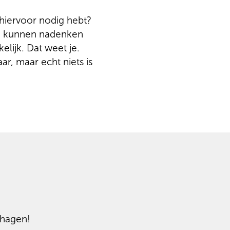
e hiervoor nodig hebt?
ch kunnen nadenken
elijk. Dat weet je.
aar, maar echt niets is
veilig en snel op
Schagen!